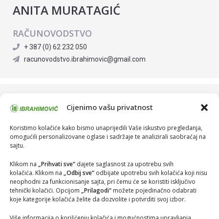
ANITA MURATAGIĆ
RAČUNOVODSTVO
+ 387 (0) 62 232 050
racunovodstvo.ibrahimovic@gmail.com
Cijenimo vašu privatnost
Ime i prezime:
Koristimo kolačiće kako bismo unaprijedili Vaše iskustvo pregledanja,
omogućili personalizovane oglase i sadržaje te analizirali saobraćaj na
sajtu.
F
L
i
a
Poruka:
*
r
s
Klikom na
„Prihvati sve“
dajete saglasnost za upotrebu svih
s
t
kolačića. Klikom na
„Odbij sve“
odbijate upotrebu svih kolačića koji nisu
t
neophodni za funkcionisanje sajta, pri čemu će se koristiti isključivo
tehnički kolačići. Opcijom
„Prilagodi“
možete pojedinačno odabrati
koje kategorije kolačića želite da dozvolite i potvrditi svoj izbor.
Više informacija o korišćenju kolačića i mogućnostima upravljanja