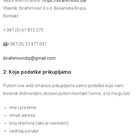
Naziv web stranice:
https://ibrahimovic.ba/
Vlasnik: Ibrahimović d.o.o. Bosanska Krupa
Kontakt:
+ 387 (0) 61 815 273
+387 (0) 37 477 091
ibrahimovicbp@gmail.com
2. Koje podatke prikupljamo
Putem ove web stranice prikupljamo samo podatke koje nam
korisnik dobrovoljno dostavi putem kontakt forme, a to mogu biti:
ime i prezime
email adresa
broj telefona (ako je naveden)
sadržaj poruke