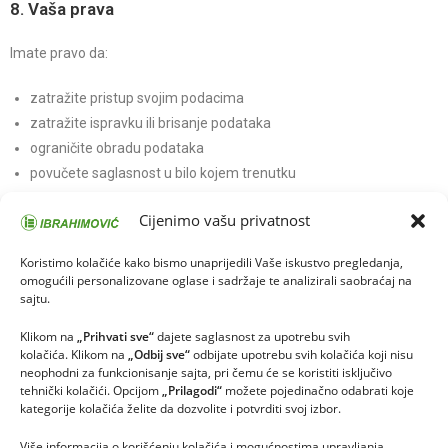
8. Vaša prava
Imate pravo da:
zatražite pristup svojim podacima
zatražite ispravku ili brisanje podataka
ograničite obradu podataka
povučete saglasnost u bilo kojem trenutku
Za ostvarivanje svojih prava možete nas kontaktirati putem email
Cijenimo vašu privatnost
adrese:
ibrahimovicbp@gmail.com
Koristimo kolačiće kako bismo unaprijedili Vaše iskustvo pregledanja,
9. Kolačići (Cookies)
omogućili personalizovane oglase i sadržaje te analizirali saobraćaj na
sajtu.
Ova web stranica može koristiti kolačiće u svrhu poboljšanja
Klikom na
„Prihvati sve“
dajete saglasnost za upotrebu svih
korisničkog iskustva i osnovne analitike.
kolačića. Klikom na
„Odbij sve“
odbijate upotrebu svih kolačića koji nisu
neophodni za funkcionisanje sajta, pri čemu će se koristiti isključivo
Korisnik ima pravo prihvatiti ili odbiti kolačiće putem cookie bannera.
tehnički kolačići. Opcijom
„Prilagodi“
možete pojedinačno odabrati koje
kategorije kolačića želite da dozvolite i potvrditi svoj izbor.
10. Linkovi ka drugim stranicama
Više informacija o korišćenju kolačića i mogućnostima upravljanja